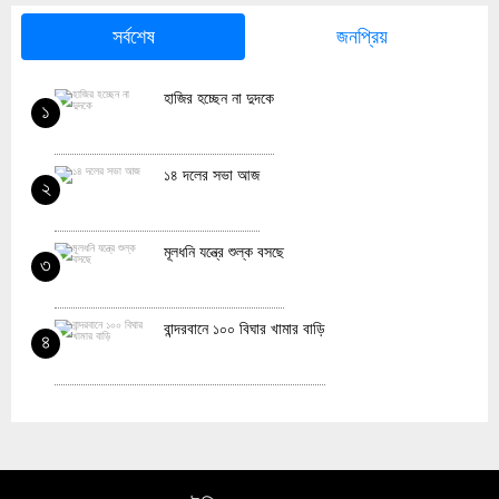
সর্বশেষ
জনপ্রিয়
হাজির হচ্ছেন না দুদকে
১
১৪ দলের সভা আজ
২
মূলধনি যন্ত্রে শুল্ক বসছে
৩
বান্দরবানে ১০০ বিঘার খামার বাড়ি
৪
খাদ্য মূল্যস্ফীতি বিশ্বে কমলেও বাড়ছে বাংলাদেশে
৫
ইন্টারনেট ছাড়া জিমেইল ব্যবহার করবেন যেভাবে
৬