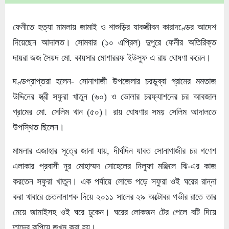
ফেনীতে হত্যা মামলায় জামাই ও শাশুড়ির যাবজ্জীবন কারাদণ্ডের আদেশ
দিয়েছেন আদালত। সোমবার (১০ এপ্রিল) দুপুরে ফেনীর অতিরিক্ত
দায়রা জজ সৈয়দ মো. কায়সার মোশাররফ ইউসুফ এ রায় ঘোষণা করেন।
দণ্ডপ্রাপ্তরা হলেন- সোনাগাজী উপজেলার চরডুব্বা গ্রামের মমতাজ
উদ্দিনের স্ত্রী সফুরা খাতুন (৬০) ও ভোলার চরফ্যাশনের চর আবজাল
গ্রামের মো. সেলিম খান (৫০)। রায় ঘোষণার সময় সেলিম আদালতে
উপস্থিত ছিলেন।
মামলার এজাহার সূত্রে জানা যায়, দীর্ঘদিন যাবত সোনাগাজীর চর গণেশ
এলাকার প্রবাসী নুর মোহাম্মদ সোহেলের নিলুফা মঞ্জিলে ঝি-এর কাজ
করতেন সফুরা খাতুন। এক পর্যায়ে লোভে পড়ে সফুরা ওই ঘরের রান্না
করা খাবারে চেতনানাশক দিয়ে ২০১১ সালের ২৯ অক্টোবর গভীর রাতে তার
মেয়ে জামাইসহ ওই ঘরে ঢুকেন। ঘরের লোকজন টের পেলে বটি দিয়ে
তাদের কুপিয়ে জখম করা হয়।