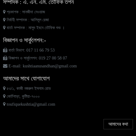
সম্পাদক : এ. এন. এম. তৌফিক তপন
প্রকাশক : সানজীদা নেওয়াজ
সিলেটের বন্যা পরিস্থিতি: মেরামত ও পুনর্বাসনে জোর দিতে হবে
৭
নির্বাহী সম্পাদক : আলিমুল রেজা
বার্তা সম্পাদক : মাসুদ ইবনে তৌফিক শুভ ।
আনার, শাহীন, শিমুল যখন সমাজে নায়ক হয়ে ওঠে
বিজ্ঞাপন ও সার্কুলেশন:-
৮
বার্তা বিভাগ: 017 11 66 79 53
বিজ্ঞাপন ও সার্কুলেশন: 019 27 00 58 07
দৌলতপুরের প্রফেসর ওদুদ বিসু সরকারের মৃত্যুতে স্মরণসভা ও
৯
দোয়া মাহফিল অনুষ্ঠিত
E-mail: kushtiaanusandhan@gmail.com
আমাদের সাথে যোগাযোগ
কুষ্টিয়ায় ৪দিন ব্যাপি আঞ্চলিক লাইটিং ইঞ্জিনিয়ারিং পণ্য ও
১০
প্রযুক্তি মেলা’২০২৪’র সমাপনি ও সনদপত্র বিতরণে ডিসি মো:
৫৩/১, কাজী নজরুল ইসলাম রোড
এহেতেশাম রেজা
কোর্টপাড়া, কুষ্টিয়া-৭০০০
toufiquekushtia@gmail.com
আরও খবর...
আমাদের কথা