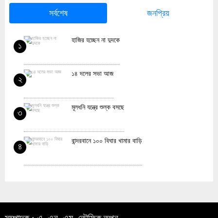
সর্বশেষ
জনপ্রিয়
হাজির হচ্ছেন না দুদকে
১
১৪ দলের সভা আজ
২
মূলধনি যন্ত্রে শুল্ক বসছে
৩
বান্দরবানে ১০০ বিঘার খামার বাড়ি
৪
খাদ্য মূল্যস্ফীতি বিশ্বে কমলেও বাড়ছে বাংলাদেশে
৫
ইন্টারনেট ছাড়া জিমেইল ব্যবহার করবেন যেভাবে
৬