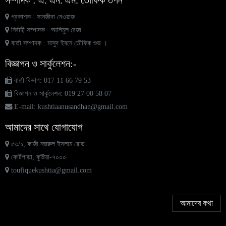
সম্পাদক : এ. এন. এম. তৌফিক তপন
প্রকাশক : সানজীদা নেওয়াজ
সিলেটের বন্যা পরিস্থিতি: মেরামত ও পুনর্বাসনে জোর দিতে হবে
৭
নির্বাহী সম্পাদক : আলিমুল রেজা
বার্তা সম্পাদক : মাসুদ ইবনে তৌফিক শুভ ।
আনার, শাহীন, শিমুল যখন সমাজে নায়ক হয়ে ওঠে
বিজ্ঞাপন ও সার্কুলেশন:-
৮
বার্তা বিভাগ: 017 11 66 79 53
বিজ্ঞাপন ও সার্কুলেশন: 019 27 00 58 07
দৌলতপুরের প্রফেসর ওদুদ বিসু সরকারের মৃত্যুতে স্মরণসভা ও
৯
দোয়া মাহফিল অনুষ্ঠিত
E-mail: kushtiaanusandhan@gmail.com
আমাদের সাথে যোগাযোগ
কুষ্টিয়ায় ৪দিন ব্যাপি আঞ্চলিক লাইটিং ইঞ্জিনিয়ারিং পণ্য ও
১০
প্রযুক্তি মেলা’২০২৪’র সমাপনি ও সনদপত্র বিতরণে ডিসি মো:
৫৩/১, কাজী নজরুল ইসলাম রোড
এহেতেশাম রেজা
কোর্টপাড়া, কুষ্টিয়া-৭০০০
toufiquekushtia@gmail.com
আরও খবর...
আমাদের কথা