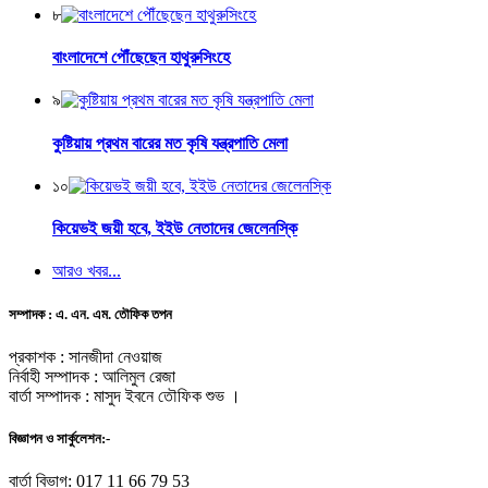
৮
বাংলাদেশে পৌঁছেছেন হাথুরুসিংহে
৯
কুষ্টিয়ায় প্রথম বারের মত কৃষি যন্ত্রপাতি মেলা
১০
কিয়েভই জয়ী হবে, ইইউ নেতাদের জেলেনস্কি
আরও খবর...
সম্পাদক : এ. এন. এম. তৌফিক তপন
প্রকাশক : সানজীদা নেওয়াজ
নির্বাহী সম্পাদক : আলিমুল রেজা
বার্তা সম্পাদক : মাসুদ ইবনে তৌফিক শুভ ।
বিজ্ঞাপন ও সার্কুলেশন:-
বার্তা বিভাগ: 017 11 66 79 53