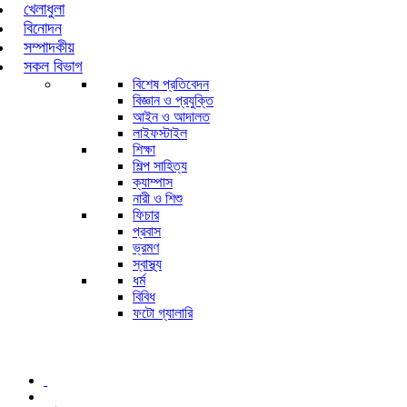
খেলাধুলা
বিনোদন
সম্পাদকীয়
সকল বিভাগ
বিশেষ প্রতিবেদন
বিজ্ঞান ও প্রযুক্তি
আইন ও আদালত
লাইফস্টাইল
শিক্ষা
শিল্প সাহিত্য
ক্যাম্পাস
নারী ও শিশু
ফিচার
প্রবাস
ভ্রমণ
স্বাস্থ্য
ধর্ম
বিবিধ
ফটো গ্যালারি