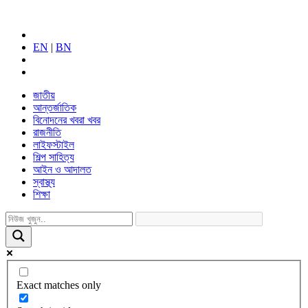
EN
|
BN
জাতীয়
আন্তর্জাতিক
বিনোদনের খবরা খবর
রাজনীতি
লাইফস্টাইল
শিল্প সাহিত্য
আইন ও আদালত
স্বাস্থ্য
শিক্ষা
Exact matches only