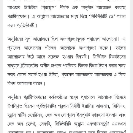
আওয়ার ডিজিটাল প্রেজেন্স’ শীর্ষক এক অনুষ্ঠান আয়োজন করেছে
গ্রামীণফোন। এ অনুষ্ঠান আয়োজনের মধ্য দিয়ে ‘সিকিউরিটি ডে’ পালন
করল প্রতিষ্ঠানটি।
অনুষ্ঠানের মূল আয়োজনে ছিল অংশগ্রহণমূলক প্যানেল আলোচনা। এ
প্যানেল আলোচনায় পাঁচজন আলোচক অংশগ্রহণ করেন। তাদের
আলোচনায় উঠে আসে সচেতন হওয়ার বিষয়টি। ডিজিটাল ডিভাইসের
মাধ্যমে ইন্টারনেটের অসীম জগতে প্রতিবার ক্লিক কিংবা ট্যাপ করার সময়
সবার কেনো সতর্ক হওয়া উচিত, প্যানেল আলোচনায় আলোচকরা এ নিয়ে
বিশদ আলোচনা করেন।
অনুষ্ঠানে গ্রামীণফোনের কর্মকর্তাদের মধ্যে প্যানেলে আলোচক হিসেবে
উপস্থিত ছিলেন প্রতিষ্ঠানটির প্রধান নির্বাহী ইয়াসির আজমান, সিসিএও
হ্যান্স মার্টিন হেনরিক্সন, হেড অব সোশ্যাল ইমপ্যাক্ট ফারহানা ইসলাম এবং
হেড অব হেলথ, সেফটি, সিকিউরিটি অ্যান্ড এনভায়রনমেন্ট এএসএম
হেদায়াতুল হক। আলোচনায় আরও অংশগ্রহণ করে নিজের গুরুত্বপূর্ণ